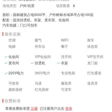
场地类型
户外/街景
场景数量
6
面积：园林建筑占地3000平、户外树林水域草坪占地100亩
配套：提供挂烫机、衣架、更衣室、化妆间
汽车拍摄：门口可拍车
服务设施
空调
暖气
WIFI
推车
电梯
停车位
餐厅
休息室
化妆间
VIP化妆间
洗手间
VIP洗手间
更衣间
挂烫机
衣架
龙门架
220V电力
380V电力
专业电箱
打光通道
可收音
马道
服装库
道具库
摄影器材
灯光器材
可进车
收费标准
查看收费标准需
注册
已注册用户点击
登录