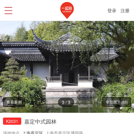
登录
注册
查看案例
3
/
3
全部图片(85)
嘉定中式园林
K2031
场地地点
上海嘉定区
上海市嘉定区博园路